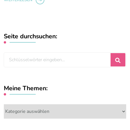
Seite durchsuchen:
Suchst
du
nach
etwas?
Meine Themen:
Meine
Themen: