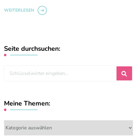
WEITERLESEN
Seite durchsuchen:
Suchst
du
nach
etwas?
Meine Themen:
Meine
Themen: