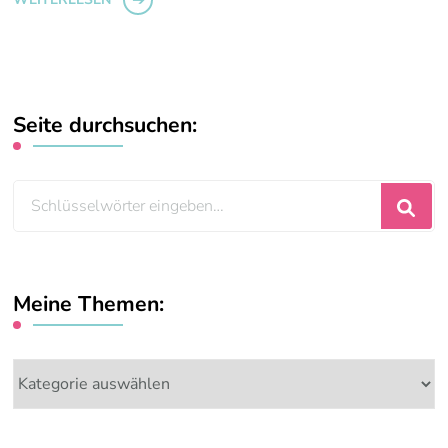
Seite durchsuchen:
Suchst
du
nach
etwas?
Meine Themen:
Meine
Themen: