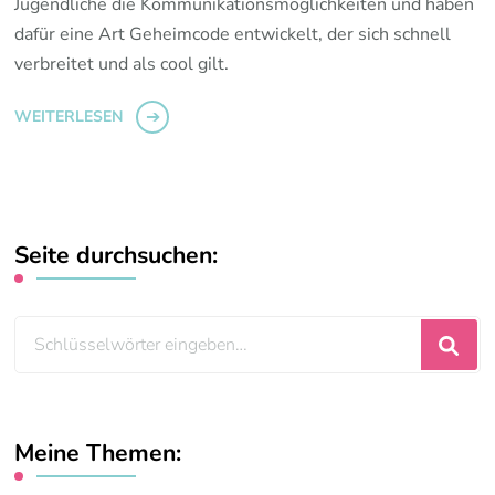
Jugendliche die Kommunikationsmöglichkeiten und haben
dafür eine Art Geheimcode entwickelt, der sich schnell
verbreitet und als cool gilt.
WEITERLESEN
Seite durchsuchen:
Suchst
du
nach
etwas?
Meine Themen: