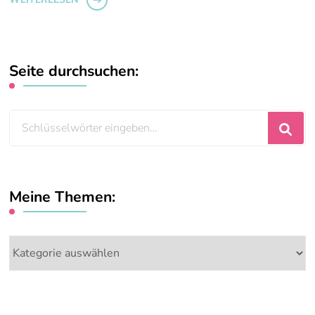
Seite durchsuchen:
Suchst
du
nach
etwas?
Meine Themen:
Meine
Themen: