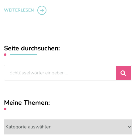
WEITERLESEN
Seite durchsuchen:
Suchst
du
nach
etwas?
Meine Themen:
Meine
Themen: