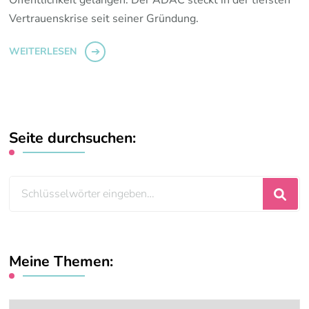
Vertrauenskrise seit seiner Gründung.
WEITERLESEN
Seite durchsuchen:
Suchst
du
nach
etwas?
Meine Themen:
Meine