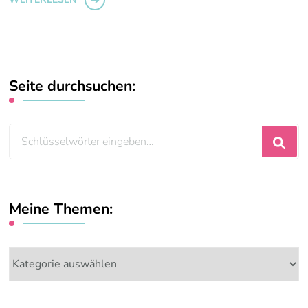
Seite durchsuchen:
Suchst
du
nach
etwas?
Meine Themen:
Meine
Themen: