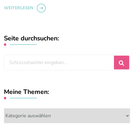
WEITERLESEN
Seite durchsuchen:
Suchst
du
nach
etwas?
Meine Themen:
Meine
Themen: