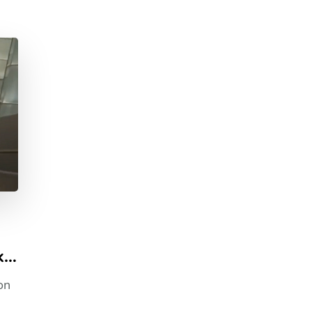
k…
on