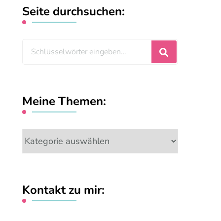
Seite durchsuchen:
Suchst
du
nach
etwas?
Meine Themen:
Meine
Themen:
Kontakt zu mir: