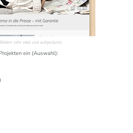
Bildern sehr edel und aufgeräumt.
Projekten ein (Auswahl):
)