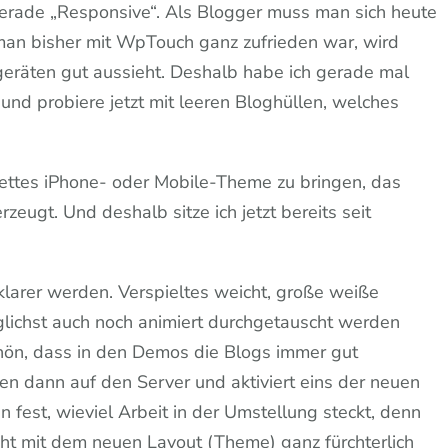
gerade
erade „Responsive“. Als Blogger muss man sich heute
neue
an bisher mit WpTouch ganz zufrieden war, wird
Blog
geräten gut aussieht. Deshalb habe ich gerade mal
Themes
d probiere jetzt mit leeren Bloghüllen, welches
 nettes iPhone- oder Mobile-Theme zu bringen, das
zeugt. Und deshalb sitze ich jetzt bereits seit
klarer werden. Verspieltes weicht, große weiße
öglichst auch noch animiert durchgetauscht werden
hön, dass in den Demos die Blogs immer gut
ten dann auf den Server und aktiviert eins der neuen
 fest, wieviel Arbeit in der Umstellung steckt, denn
eht mit dem neuen Layout (Theme) ganz fürchterlich