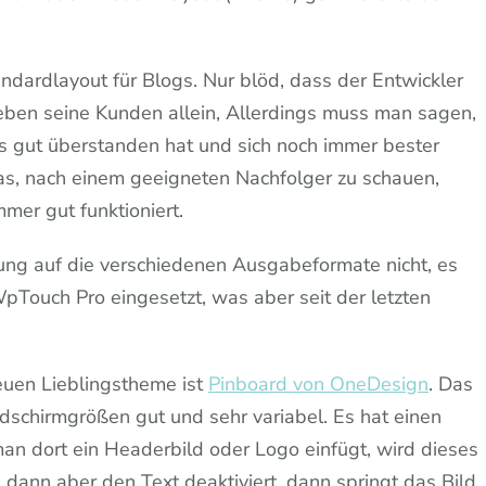
andardlayout für Blogs. Nur blöd, dass der Entwickler
lieben seine Kunden allein, Allerdings muss man sagen,
 gut überstanden hat und sich noch immer bester
as, nach einem geeigneten Nachfolger zu schauen,
mer gut funktioniert.
sung auf die verschiedenen Ausgabeformate nicht, es
WpTouch Pro eingesetzt, was aber seit der letzten
euen Lieblingstheme ist
Pinboard von OneDesign
. Das
ildschirmgrößen gut und sehr variabel. Es hat einen
n dort ein Headerbild oder Logo einfügt, wird dieses
 dann aber den Text deaktiviert, dann springt das Bild