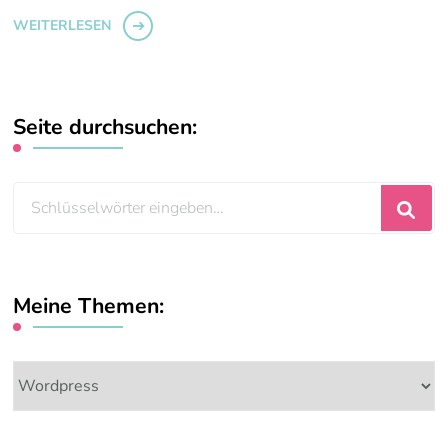
WEITERLESEN
Seite durchsuchen:
Suchst
du
nach
etwas?
Meine Themen:
Meine
Themen: