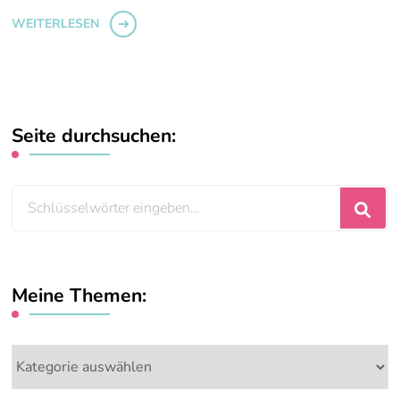
WEITERLESEN
Seite durchsuchen:
Suchst
du
nach
etwas?
Meine Themen:
Meine
Themen: