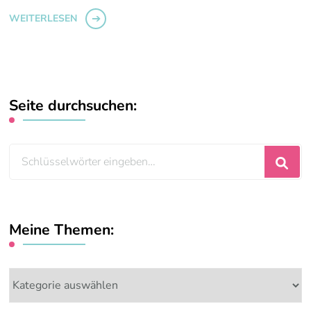
WEITERLESEN
Seite durchsuchen:
Suchst
du
nach
etwas?
Meine Themen:
Meine
Themen: