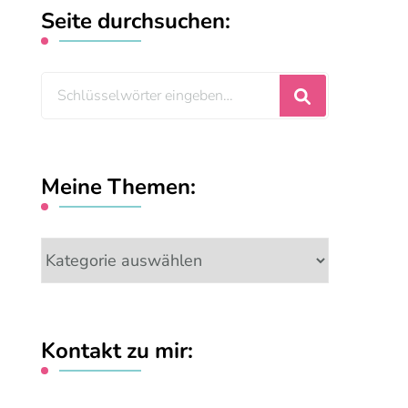
Seite durchsuchen:
Suchst
du
nach
etwas?
Meine Themen:
Meine
Themen:
Kontakt zu mir: