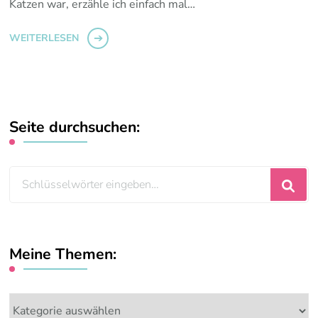
Katzen war, erzähle ich einfach mal…
WEITERLESEN
Seite durchsuchen:
Suchst
du
nach
etwas?
Meine Themen:
Meine