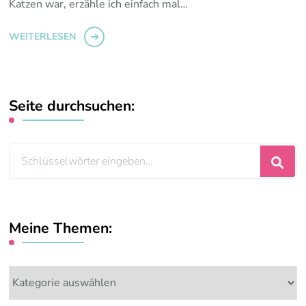
Katzen war, erzähle ich einfach mal…
WEITERLESEN
Seite durchsuchen:
Suchst
du
nach
etwas?
Meine Themen:
Meine
Themen: