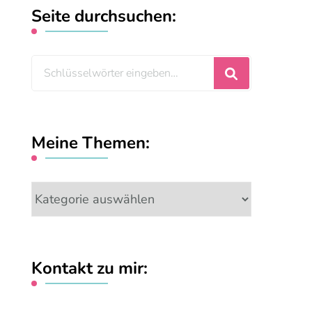
Seite durchsuchen:
Suchst
du
nach
etwas?
Meine Themen:
Meine
Themen:
Kontakt zu mir: