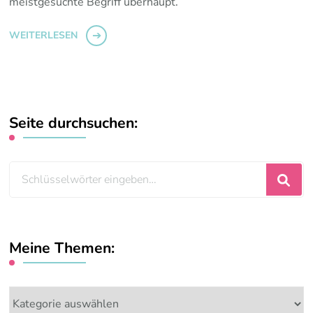
meistgesuchte Begriff überhaupt.
WEITERLESEN
Seite durchsuchen:
Suchst
du
nach
etwas?
Meine Themen:
Meine