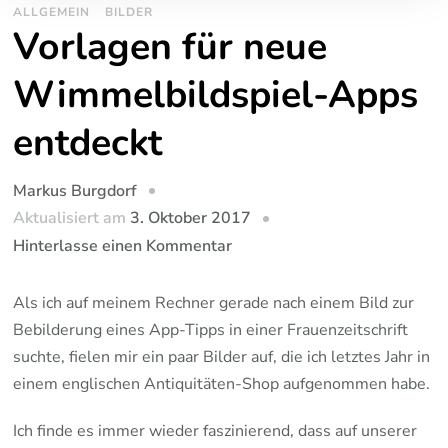
ALLGEMEIN
BILDER
Vorlagen für neue
Wimmelbildspiel-Apps
entdeckt
Markus Burgdorf
Aktualisiert am
3. Oktober 2017
zu
Hinterlasse einen Kommentar
Vorlagen
für
Als ich auf meinem Rechner gerade nach einem Bild zur
neue
Bebilderung eines App-Tipps in einer Frauenzeitschrift
Wimmelbildspiel-
suchte, fielen mir ein paar Bilder auf, die ich letztes Jahr in
Apps
einem englischen Antiquitäten-Shop aufgenommen habe.
entdeckt
Ich finde es immer wieder faszinierend, dass auf unserer