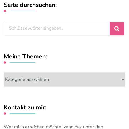
Seite durchsuchen:
Suchst
du
nach
etwas?
Meine Themen:
Meine
Themen:
Kontakt zu mir:
Wer mich erreichen möchte, kann das unter den