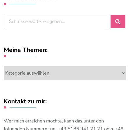
Suchst
du
nach
etwas?
Meine Themen:
Meine
Themen:
Kontakt zu mir:
Wer mich erreichen möchte, kann das unter den
folgenden Nummern tun: +49 5186 941 21 21 oder +49