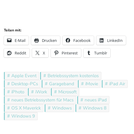
…
…
Teilen mit:
E-Mail
Drucken
Facebook
LinkedIn
Reddit
X
Pinterest
Tumblr
Apple Event
Betriebssystem kostenlos
Desktop-PCs
Garageband
iMovie
iPad Air
iPhoto
iWork
Microsoft
neues Betriebssystem für Macs
neues iPad
OS X Maverick
Windows
Windows 8
Windows 9